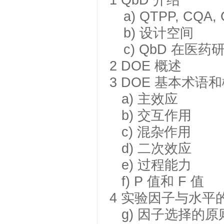
1
QbD 介绍
a)
QTPP, CQA,
b)
设计空间
c)
QbD 在医药
2
DOE 概述
3
DOE 基本术语
a) 主效应
b) 交互作用
c) 混杂作用
d) 二次效应
e) 过程能力
f) P 值和 F 值
4
实验因子与水平
g) 因子选择的原