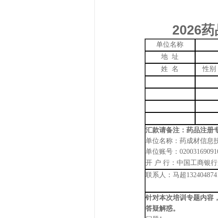
2026
药
单位名称
地
址
姓
名
性别
汇款请备注：药品注册
单位名称：药成材信息
单位账号：
02003169091
开
户
行：中国工商银行
联系人：马超
132404874
针对本次培训专题内容
答疑解惑。