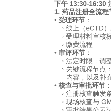
下午
13:30-16:30
1.
药品注册全流程
•
受理环节
：
◦
线上（
eCTD
）
◦
受理材料审核
◦
缴费流程
•
审评环节
：
◦
法定时限：调
◦
关键流程节点
内容，以及补
•
核查与审批环节
◦
注册核查触发
◦
现场核查与
G
◦
审批结果公示