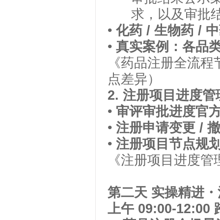
求，以及审批
•
化药
/
生物药
/
中
•
真实案例：各品
《药品注册全流程
点差异）
2.
注册项目进度管
•
审评审批进度官
•
注册申请变更
/
•
注册项目节点规
《注册项目进度管
第二天
实操精进・
上午
09:00-12:00