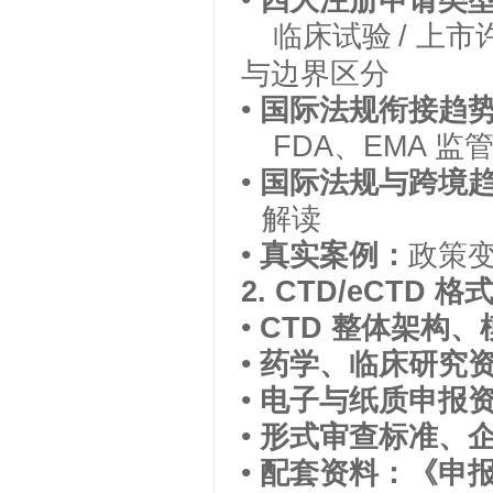
•
四大注册申请类
临床试验
/
上市
与边界区分
•
国际法规衔接趋
FDA
、
EMA
监
•
国际法规与跨境
解读
•
真实案例：
政策
2. CTD/eCTD
格
•
CTD
整体架构、
•
药学、临床研究
•
电子与纸质申报
•
形式审查标准、
•
配套资料：《申