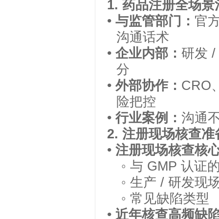
1.
药品注册全场景
•
与监管部门：
官
沟通话术
•
企业内部：
研发
分
•
外部协作：
CRO
险把控
•
行业案例：
沟通
2.
注册现场核查准
•
注册现场核查核
◦
与
GMP
认证
◦
生产
/
研发现
◦
常见缺陷类型
•
近年核查高频缺