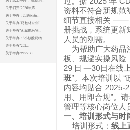
过。据
2025
年
C
· 关于线上举办：“生物药...
· 关于召开“2026年第...
资料不符合新规范
· 关于举办：2026药品...
细节直接相关 —
· 关于举办“药包材企业I...
册挑战，系统更新
· 关于举办“AI赋能药物...
人员的刚需。
· 关于举办：“小核酸药物...
· 关于举办“202...
为帮助广大药品
· 关于举办“WorkBu...
板、规避实操风险
2
9
日
—
30
日在线
班
”。本次培训以 
内容均贴合
2025-
用、用即合规”。
管理等核心岗位人
一
、培训形式与时
培训形式：
线上