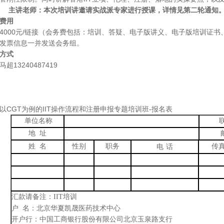
主讲老师：本次培训讲邀请实战派专家进行授课，详情见第二轮通知
费用
4000元/链接（会务费包括：培训、答疑、电子版讲义、电子版培训证书
发票信息一并发送会务组。
方式
马超
13240487419
以
CGT
为例的
IIT
操作流程和注册申报
专题培训班-报名表
单位名称
地
址
姓
名
性别
职务
传
电
话
汇款请备注：
IIT培训
户
名：北京华夏凯晟医药技术中心
开户行：中国工商银行股份有限公司北京玉泉路支行