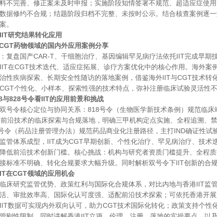
料不完善、修正案未及时申报；实施阶段知情签署不规范、超适应症使用
数据修约不合规；结题阶段归档不完整、未按时公示。结合核查案例逐一
案。
IIT研究结果转化应用
IT在CGT药物领域的国内外应用案例分享
：复盘国产
CAR-T、干细胞治疗、基因编辑罕见病疗法依托IIT完成早
IIT在CGT技术迭代、适应症拓展、诊疗方案优化中的核心作用。海外案例
治性疾病探索、长期安全性随访的落地案例，借鉴海外IIT与CGT技术转化
CGT个性化、小样本、探索性强的技术特点，弥补注册临床试验灵活性
818与828号令看IIT的应用前景和挑战
双号令核心定位与协同关系：
818号令（生物医学新技术条例）规范临床
等前沿技术的临床探索与合规落地，明确三甲机构定点实施、全程追溯、
8号令（药品注册管理办法）规范药品商业化注册路径，主打IND确证性试
监管体系成型，IIT成为CGT早期创新、个性化治疗、罕见病治疗、技
降低前沿技术创新门槛。核心挑战：机构与研究者资质门槛提升、全程质控
接标准不明确、转化合规要求大幅升级。同时解析双号令下IIT创新的合
港IIT在CGT领域的应用机会
临床研究监管优势、政策红利与国际化合规体系，对比内地与香港
IIT
活、审批效率高、国际化认可度强、适配前沿技术探索；可依托香港开展跨境
IIT数据可实现内外双向认可，助力CGT技术国际化转化；政策支持个性
管刚性限制。同时讲解香港IIT立项、伦理、注册、落地的实操要点，以