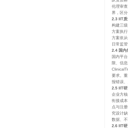
队资质标
伦理审查
界，区分
2.3 I
构建三级
方案执行
方案依从
日常监管
2.4 
国内平台
限、信息
Clini
要求。重
报错误、
2.5 
企业方核
衔接成本
点与注册
究设计缺
数据、不
2.6 