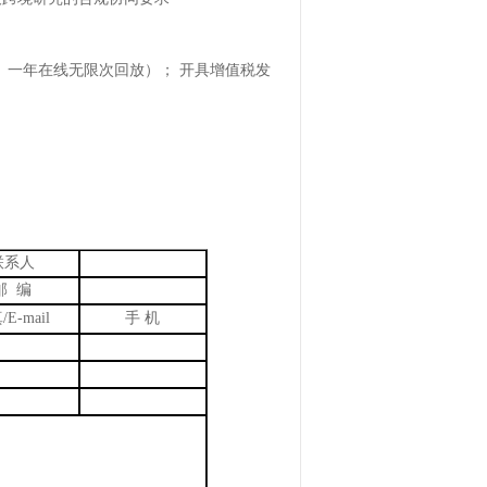
。
、一年在线无限次回放）； 开具增值税发
联系人
邮
编
真
/
E-mail
手
机