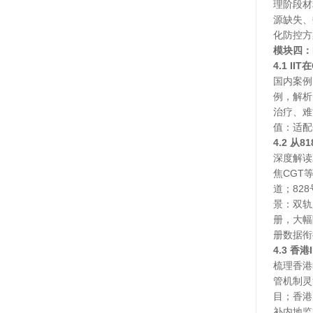
理阶段材
源缺失、
化防控方
模块四：
4.1 I
国内案例
例，解析
治疗、难
值：适配
4.2 从
深度解读
焦CGT
道；82
景：双轨
册，大幅
册数据衔
4.3 香
梳理香港
管机制灵
目；香港
补内地监