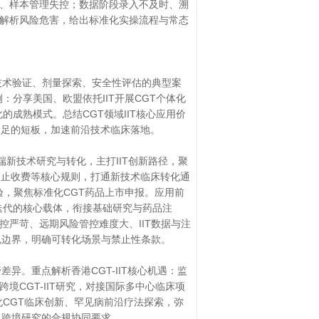
、样本管理失控；数据阶段录入不及时、溯
解析风险危害，给出标准化实操流程与常态
期技术验证、剂量探索、安全性评估的典型案
：分享美国、欧盟依托IIT开展CGT个体化
的成熟模式。总结CGT领域IIT核心应用价
不足的短板，加速前沿技术临床落地。
端新技术研究与转化，主打IIT创新路径，聚
禁止收费等核心规则，打通新技术临床转化通
验，聚焦标准化CGT药品上市申报。应用前
术迭代的核心载体，衔接基础研究与药品注
严苛、远期风险管控难度大、IIT数据与注
规边界，明确可转化场景与禁止性条款。
监管差异。重点解析香港CGT-IIT核心机遇：监
CGT-IIT研究，对接国际多中心临床项
化CGT临床创新、罕见病前沿疗法探索，弥
及跨境研究的合规协同要求