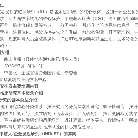
位：
究者发起的临床研究（
IIT）是临床创新研究的核心载体，区别于药企发
求、助力新技术转化的核心优势。细胞基因疗法（CGT）作为前沿生物
严苛、操作流程专属等特点。当前国内外IIT规范化监管体系持续完善，国内
管控、注册转化、风险防控要求全面升级。为系统性梳理IIT基础理论、
景，规范科研人员全链条操作，打通IIT临床创新与药品注册、技术转化
如下：
训安排
：线上直播（具体地点通知给已报名人员）
：
2026年7月18日-19日
：中国化工企业管理协会医药化工专委会
京华夏凯晟医药技术中心
安排及主要培训内容
临床研究基本概念介绍
临床研究的基本类型介绍
临床研究核心分类体系，按研究目的分为探索性研究、验证性研究；按研
例对照研究）与干预性研究（临床试验、介入研究）；按研究阶段分为早
。重点讲解各类研究的适用场景、设计逻辑、样本要求、数据特点，明确
床科研研究与药品注册临床试验的核心定位差异。
IT与申请人/企业发起研究（IND/IST）的异同