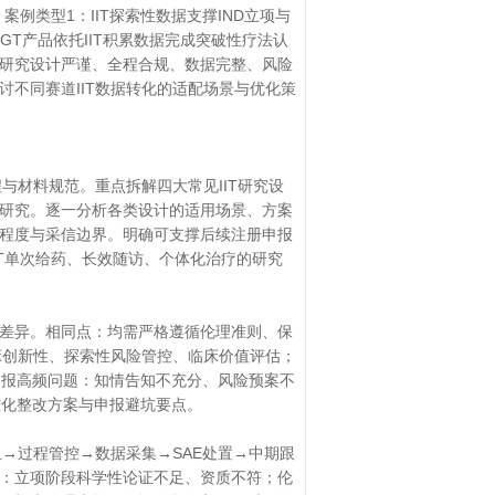
案例类型1：IIT探索性数据支撑IND立项与
GT产品依托IIT积累数据完成突破性疗法认
研究设计严谨、全程合规、数据完整、风险
不同赛道IIT数据转化的适配场景与优化策
与材料规范。重点拆解四大常见IIT研究设
研究。逐一分析各类设计的适用场景、方案
程度与采信边界。明确可支撑后续注册申报
GT单次给药、长效随访、个体化治疗的研究
差异。相同点：均需严格遵循伦理准则、保
临床创新性、探索性风险管控、临床价值评估；
理申报高频问题：知情告知不充分、风险预案不
准化整改方案与申报避坑要点。
组→过程管控→数据采集→SAE处置→中期跟
：立项阶段科学性论证不足、资质不符；伦