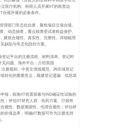
。同步解读《涉及人的生命科学和医学研究
立医疗机构、科研人员开展IIT的权责边
IIT合规开展的必备条件。
管理部门常态化自查，聚焦项目立项合规、
查、动态抽查，重点核查受试者权益保护、
，聚焦合规性、真实性、完整性。详细梳理
查常见缺陷与常态化防控方案。
试验登记平台的注册流程、材料清单、登记时
与常见问题。海外平台：介绍美国
的适用场景、注册规则、中英文填报规范、跨区域登记
后续转化的重要意义，规避登记遗漏、信息填
申报；权衡IIT前置探索与IND确证性试验的
性；评估IIT研究人群、给药方案、疗效终
程合规性、数据溯源性、伦理合规性；评估研
的价值边界，明确IIT数据可作为注册支持
点。