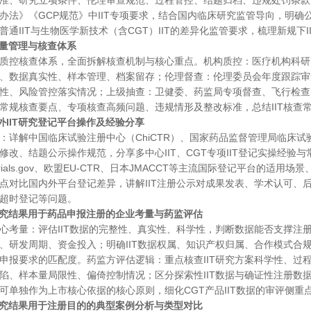
准、研究立项条件、伦理审查规范、过程管控、结题归档、违规处罚条款
办法》《GCP规范》中IIT专项要求，结合国内临床研究监管导向，明确公
普通IIT与生物医学新技术（含CGT）IIT的差异化监管要求，梳理新规下
IT质量管理与核查体系
质控核查体系，全面拆解核查机制与核心重点。机构质控：医疗机构科研
、数据真实性、样本管理、档案留存；伦理督查：伦理委员会年度跟踪审
性、风险管控落实情况；上级抽查：卫健委、药监局专项督查、飞行检查
常规核查要点、专项核查高频问题、违规情形及整改标准，总结
IIT核
国内外IIT研究登记平台操作及经验分享
：详解中国临床试验注册中心（
ChiCTR）、国家药品监督管理局临床
修改、结题公示操作规范，分享多中心IIT、CGT专项IIT登记实操经验
calTrials.gov、欧盟EU-CTR、日本JMACCT等主流国际登记平台
点对比国内外平台登记差异，讲解IIT注册公示对成果发表、学术认可、
超时登记等问题。
IIT研究结果用于药品申报注册的企业考量与药监评估
心考量：评估
IIT数据的完整性、真实性、科学性，判断数据能否支撑注册
、研发周期、资金投入；明确IIT数据权属、知识产权归属、合作模式合规
申报要求的匹配度。药监方评估逻辑：重点核查IIT研究方案科学性、过
陷、样本量局限性、偏倚控制情况；区分探索性IIT数据与确证性注册数据
可单独作为上市核心依据的核心原则，细化CGT产品IIT数据的审评侧重
IIT研究结果用于注册目的的典型案例分析与类型对比