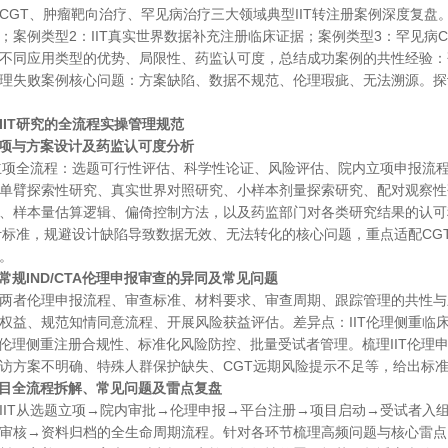
CGT、肿瘤靶向治疗、罕见病治疗三大领域典型IIT转注册案例深度复盘。
；案例类型2：IIT真实世界数据补充注册临床证据；案例类型3：罕见病C
不同应用类型的优势、局限性、药监认可度，总结成功案例的共性经验：
理失败案例核心问题：方案缺陷、数据不规范、伦理瑕疵、无法溯源。探讨
IIT研究的全流程实操管理规范
IIT立项与方案设计及药监认可度分析
T立项全流程：选题可行性评估、科学性论证、风险评估、院内立项申报流程
单臂探索性研究、真实世界对照研究、小样本剂量探索研究、配对观察性
、样本量估算逻辑、偏倚控制方法，以及药监部门对各类研究结果的认可
设计标准，规避设计缺陷导致数据无效、无法转化的核心问题，重点适配C
。
IT与常规IND/CTA伦理申报审查的异同及常见问题
两者伦理申报流程、审查标准、材料要求、审查周期、跟踪管理的共性与
权益、规范知情同意流程、开展风险获益评估。差异点：
IIT伦理侧重
CTA伦理侧重注册合规性、标准化风险防控、批量受试者管理。梳理IIT伦
访方案不明确、特殊人群保护缺失、CGT远期风险提示不足等，给出标
IIT项目全流程拆解、常见问题及雷点复盘
IIT从选题立项→院内审批→伦理申报→平台注册→项目启动→受试者入
审核→资料归档的全生命周期流程。针对各环节梳理高频问题与核心雷点