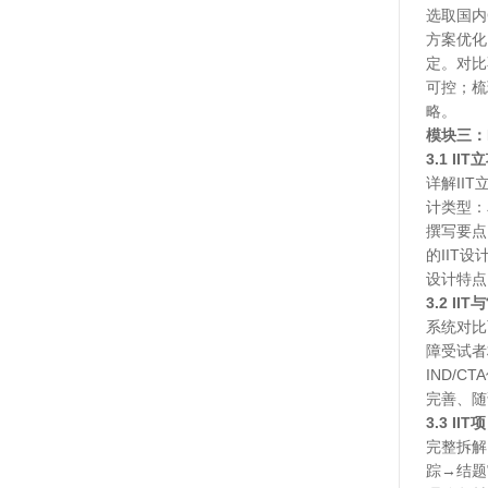
选取国内
方案优化
定。对比
可控；梳
略。
模块三：
3.1 
详解
II
计类型：
撰写要点
的IIT
设计特点
3.2 I
系统对比
障受试者
IND/
完善、随
3.3 
完整拆解
踪→结题