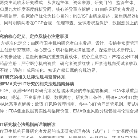
两类主流临床研究模式，从发起主体、资金来源、研究目的、监管主体、
归属九大维度深度解析异同。核心差异重点拆解：
IIT由临床研究者发
科研创新、临床诊疗优化为核心目的；IND/IST由药企发起，聚焦药品
。同时明确两者在GCP合规、伦理审查、受试者权益保护、数据溯源上的
。
IIT研究的核心定义、定位及核心注意事项
T官方标准化定义：由医疗卫生机构研究者自主发起、设计、实施并负责管
主创新研究范畴。核心定位：填补临床未满足需求、探索新技术新疗法、
术初步验证，是医药创新的重要前置载体。核心注意事项：严格区分IIT科
药品注册；严守医疗机构资质、研究者资质红线；严禁违规向受试者收取
不端；明确IIT成果转化、知识产权归属的合规边界。
IIT研究的相关法律法规与监管体系
DA和EMA关于IIT研究的相关法规指南解读
FDA、欧洲EMA针对研究者发起临床试验的专项监管框架。FDA体系重点
IRB）规范、不良事件上报、数据留存、研究终止条件，明确FDA对IIT
MA体系重点解析：欧盟IIT风险管理指南、多中心IIT协同监管规则、
异：FDA侧重数据真实性与临床价值，EMA侧重风险分级管控与伦理合规
国IIT研究核心法规指南详细解读
疗卫生机构开展研究者发起的临床研究管理办法（试行）》全文深度拆解