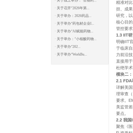
· 关于线上举办：“生物药...
精准对比
· 关于召开“2026年第...
担、成果
研究，以
· 关于举办：2026药品...
核心目的
· 关于举办“药包材企业I...
管控要求
· 关于举办“AI赋能药物...
1.3 
· 关于举办：“小核酸药物...
明确
II
· 关于举办“202...
于临床自
· 关于举办“WorkBu...
力前沿技
直接用于
杜绝学术
模块二：
2.1 F
详解美国
理审查（
要求。E
美监管差
要点。
2.2 我
聚焦《医