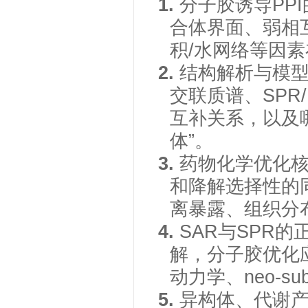
1.
分子胶诱导
PP
合体界面、弱相互
积/水网络等因
2.
结构解析与模
交联质谱、SPR/IT
互补关系，以及
体”。
3.
药物化学优化
和降解选择性的
离暴露、组织分
4.
SAR与SPR
解，分子胶优化应
动力学、neo-su
5.
异构体、代谢