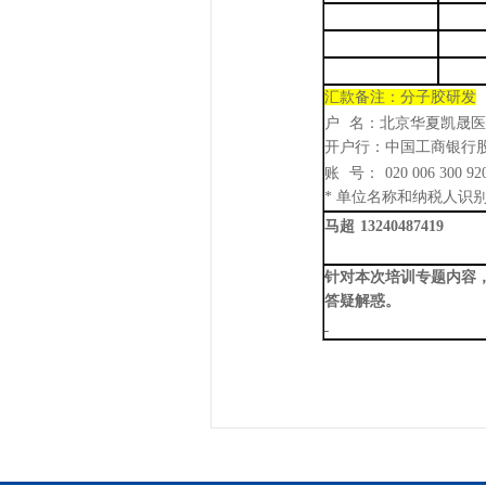
汇款
备注
：
分子胶研发
户
名：北京华夏凯晟医
开户行：中国工商银行
账
号：
020 006 300 92
* 单位名称和纳税人识
马超
13240487419
针对本次培训专题内容
答疑解惑。