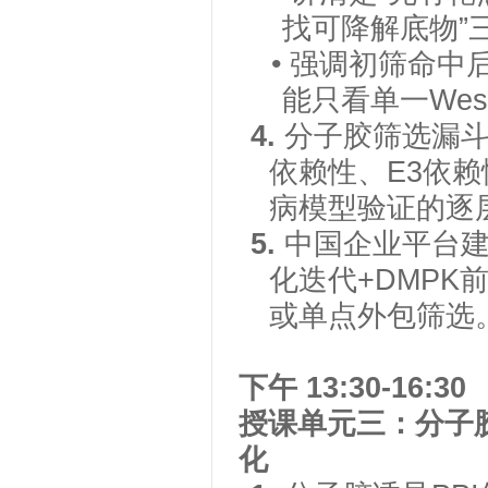
找可降解底物”
• 强调初筛命
能只看单一Weste
4.
分子胶筛选漏
依赖性、E3依
病模型验证的逐
5.
中国企业平台
化迭代+DMPK
或单点外包筛选
下午
13:30-16:30
授课单元三：分子
化