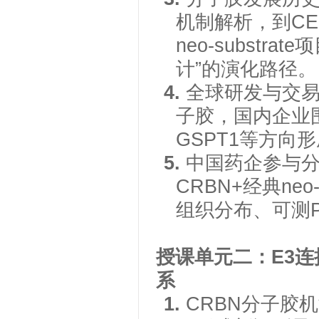
机制解析，到
C
neo-subst
计”的演化路径。
4.
全球研发与交
子胶，国内企业
GSPT1等方向
5.
中国药企参与
CRBN+经典ne
组织分布、可测
授课单元二：
E3连
系
1.
CRBN分子胶机