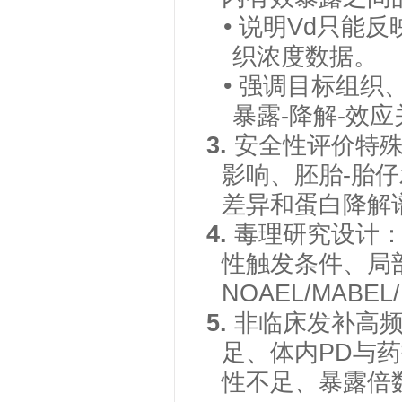
• 说明Vd只
织浓度数据。
• 强调目标组
暴露-降解-效
3.
安全性评价特
影响、胚胎-胎
差异和蛋白降解
4.
毒理研究设计
性触发条件、局
NOAEL/MABE
5.
非临床发补高
足、体内
PD与
性不足、暴露倍