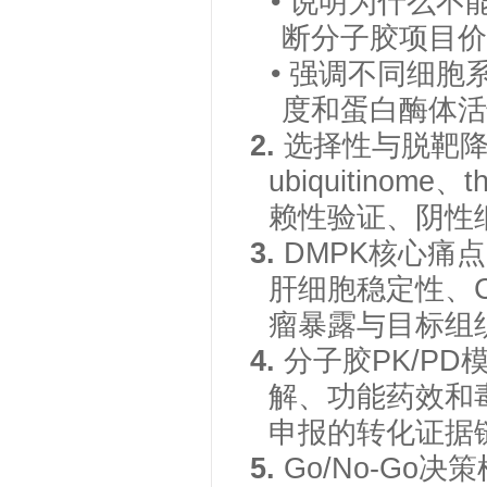
• 说明为什么
断分子胶项目价
• 强调不同细胞系
度和蛋白酶体活
2.
选择性与脱靶
ubiquitinome、t
赖性验证、阴性
3.
DMPK核心痛
肝细胞稳定性、
瘤暴露与目标组
4.
分子胶
PK/P
解、功能药效和
申报的转化证据
5.
Go/No-G