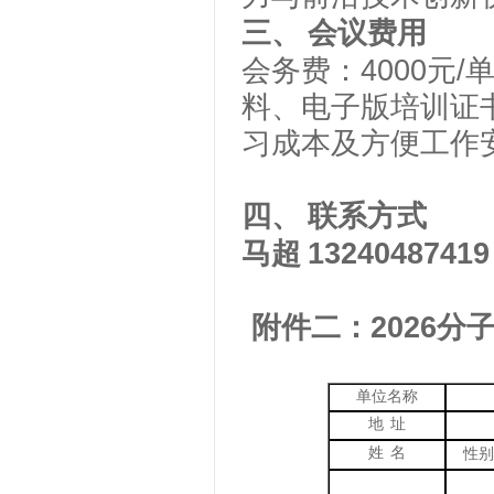
三、
会议费用
会务费：
4000
元
/
料、电子版培训证
习成本及方便工作
四、
联系方式
马超
13240487419
附件二：
2026
分
单位名称
地
址
姓
名
性别