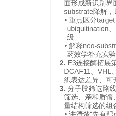
面形成新识别界面，
substrate
• 重点区分target 
ubiquitinati
级。
• 解释neo-s
药效学补充实验
2.
E3连接酶拓展策
DCAF11、V
织表达差异、可
3.
分子胶筛选路
筛选、亲和质谱
量结构筛选的组
• 讲清楚“先有靶点