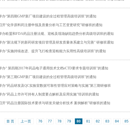
举办“第四期GMP新厂项目建设的全过程管理高级培训班”的通知
召开“化学原料药注册申报及质量分析与工艺变更研究”研修班的通知
举办欧盟和FDA药品注册法规、迎检及现场缺陷趋势分析高级培训班的通知
举办“新法规下的新药研发项目管理及研发质量体系建立与完善” 研修班通知
举办“实施持续改进、提升飞行检查迎检能力实用性高级培训班”的通知
举办“ 第四期2017年药品电子通用技术文档eCTD要求专题培训班”的通知
举办“第三期GMP新厂项目建设的全过程管理高级培训班”的通知
举办“药品研发及QC实验室数据可靠性管理应对策略与实施”第三期研修班
举办“药品上市许可持有人制度要点解析及应用实施”培训班的通知
召开“药品注册国际技术要求与研发关键分析技术 案例解析”研修班的通知
首 页
上一页
76
77
78
79
80
81
82
83
84
85